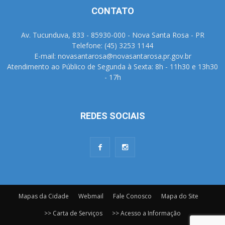
CONTATO
Av. Tucunduva, 833 - 85930-000 - Nova Santa Rosa - PR
Telefone: (45) 3253 1144
E-mail: novasantarosa@novasantarosa.pr.gov.br
Atendimento ao Público de Segunda à Sexta: 8h - 11h30 e 13h30
- 17h
REDES SOCIAIS
Mapas da Cidade
Webmail
Fale Conosco
Mapa do Site
>> Carta de Serviços
>> Acesso a Informação