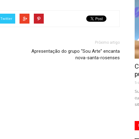
Twitter
Próximo artigo
Apresentação do grupo “Sou Arte” encanta
nova-santa-rosenses
C
p
5 
Su
cu
si