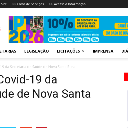
 Site
>> Carta de Serviços
>> Acesso a Informação
ETARIAS
LEGISLAÇÃO
LICITAÇÕES
IMPRENSA
DIÁ
-19 da Secretaria de Saúde de Nova Santa Rosa
Covid-19 da
úde de Nova Santa