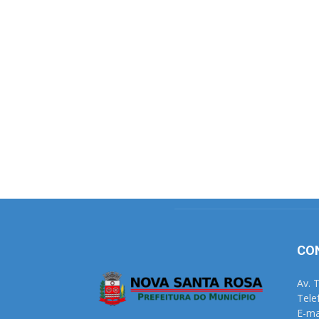
CO
Av. 
Tele
E-ma