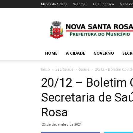
Mapas da Cidade
Webmail
Fale Conosco
Mapa do
HOME
A CIDADE
GOVERNO
SECR
Inicio
Sec. Saúde
Saúde
20/12 – Boletim Covid
20/12 – Boletim 
Secretaria de Sa
Rosa
20 de dezembro de 2021