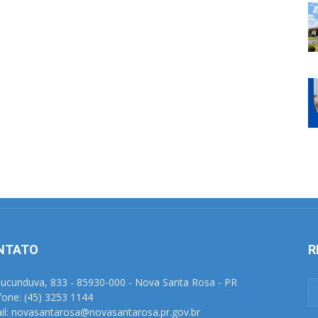
NTATO
R
Tucunduva, 833 - 85930-000 - Nova Santa Rosa - PR
fone: (45) 3253 1144
il: novasantarosa@novasantarosa.pr.gov.br