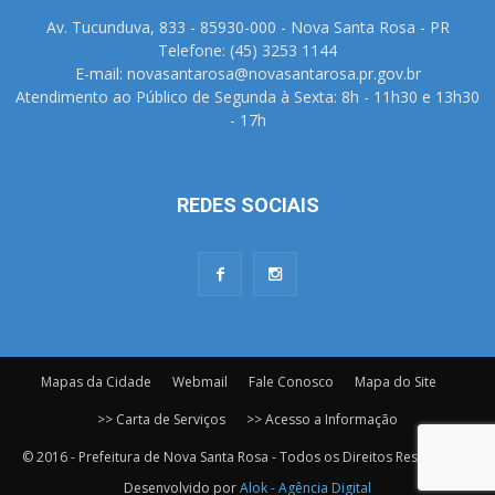
Av. Tucunduva, 833 - 85930-000 - Nova Santa Rosa - PR
Telefone: (45) 3253 1144
E-mail: novasantarosa@novasantarosa.pr.gov.br
Atendimento ao Público de Segunda à Sexta: 8h - 11h30 e 13h30
- 17h
REDES SOCIAIS
Mapas da Cidade
Webmail
Fale Conosco
Mapa do Site
>> Carta de Serviços
>> Acesso a Informação
© 2016 - Prefeitura de Nova Santa Rosa - Todos os Direitos Reservados.
Desenvolvido por
Alok - Agência Digital