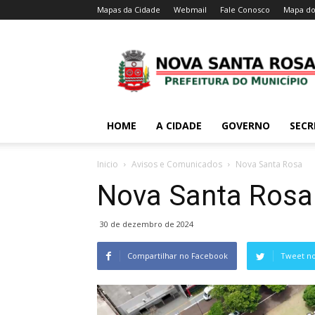
Mapas da Cidade
Webmail
Fale Conosco
Mapa do
HOME
A CIDADE
GOVERNO
SECR
Inicio
Avisos e Comunicados
Nova Santa Rosa
Nova Santa Rosa
30 de dezembro de 2024
Compartilhar no Facebook
Tweet no