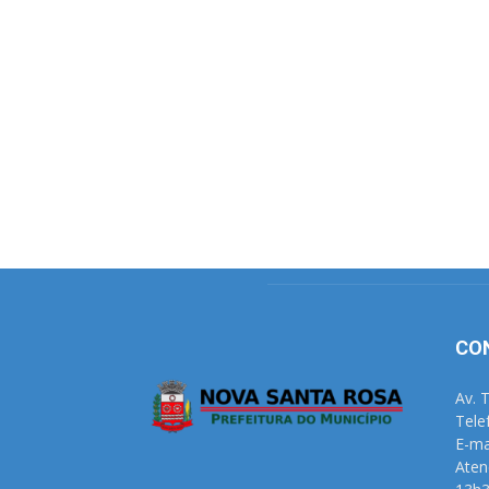
CO
Av. 
Tele
E-ma
Aten