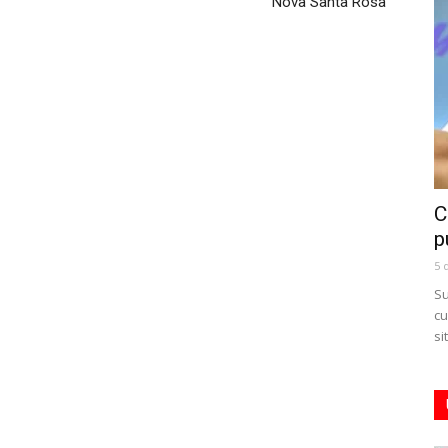
Nova Santa Rosa
C
p
5 
Su
cu
si