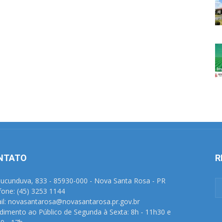
NTATO
R
Tucunduva, 833 - 85930-000 - Nova Santa Rosa - PR
fone: (45) 3253 1144
il: novasantarosa@novasantarosa.pr.gov.br
dimento ao Público de Segunda à Sexta: 8h - 11h30 e