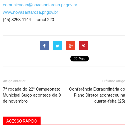
comunicacao@novasantarosa.pr.gov.br
www.novasantarosa.pr.gov.br
(45) 3253-1144 – ramal 220
Artigo anterior
Próximo artigo
7ª rodada do 22° Campeonato
Conferência Extraordinária do
Municipal Suíço acontece dia 8
Plano Diretor aconteceu na
de novembro
quarta-feira (25)
ACESSO RÁPIDO