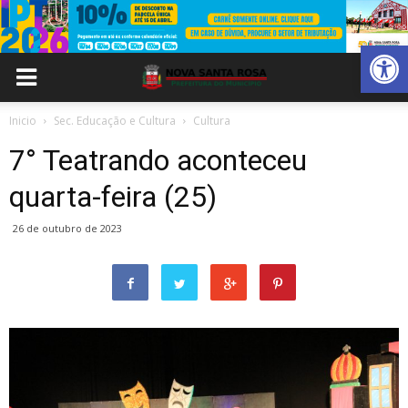
Abrir 
Inicio
Sec. Educação e Cultura
Cultura
7° Teatrando aconteceu
quarta-feira (25)
26 de outubro de 2023