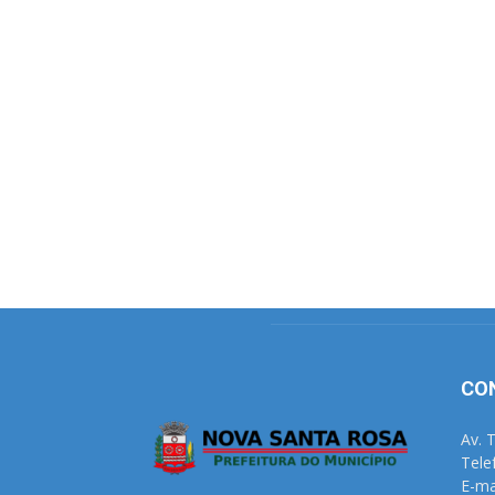
CO
Av. 
Tele
E-ma