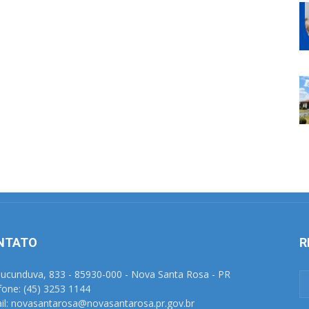
NTATO
R
Tucunduva, 833 - 85930-000 - Nova Santa Rosa - PR
fone: (45) 3253 1144
il: novasantarosa@novasantarosa.pr.gov.br