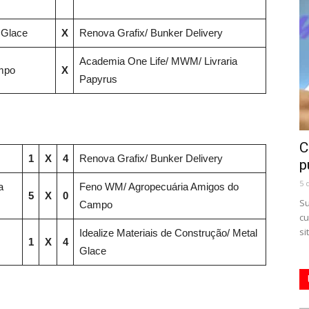
 Glace
X
Renova Grafix/ Bunker Delivery
Academia One Life/ MWM/ Livraria
mpo
X
Papyrus
C
1
X
4
Renova Grafix/ Bunker Delivery
p
5 
a
Feno WM/ Agropecuária Amigos do
5
X
0
Su
Campo
cu
si
Idealize Materiais de Construção/ Metal
1
X
4
Glace