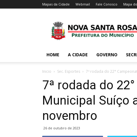
Mapas da Cidade
Webmail
Fale Conosco
Mapa do
HOME
A CIDADE
GOVERNO
SECR
Inicio
Sec. Esportes
7ª rodada do 22° Campeonat
7ª rodada do 22
Municipal Suíço 
novembro
26 de outubro de 2023