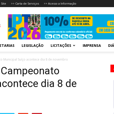
 Site
>> Carta de Serviços
>> Acesso a Informação
ETARIAS
LEGISLAÇÃO
LICITAÇÕES
IMPRENSA
DIÁ
o Municipal Suíço acontece dia 8 de novembro
° Campeonato
acontece dia 8 de