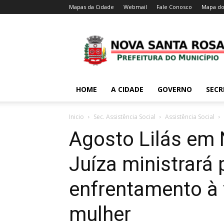
Mapas da Cidade
Webmail
Fale Conosco
Mapa do
HOME
A CIDADE
GOVERNO
SECR
Inicio
Sec. Assistência Social
Assistência Social
Agosto Lilás em 
Juíza ministrará 
enfrentamento à 
mulher