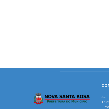
CO
Av. 
Tele
E-ma