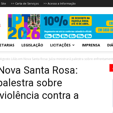
 Site
>> Carta de Serviços
>> Acesso a Informação
ETARIAS
LEGISLAÇÃO
LICITAÇÕES
IMPRENSA
DIÁ
Agosto Lilás em Nova Santa Rosa: Juíza ministrará palestra sobre enfrentamento
Nova Santa Rosa:
palestra sobre
violência contra a