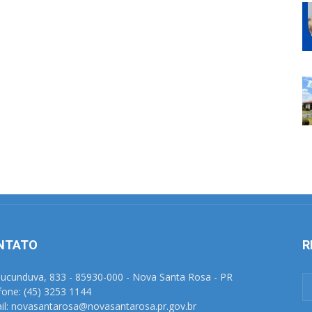
NTATO
R
Tucunduva, 833 - 85930-000 - Nova Santa Rosa - PR
fone: (45) 3253 1144
il: novasantarosa@novasantarosa.pr.gov.br