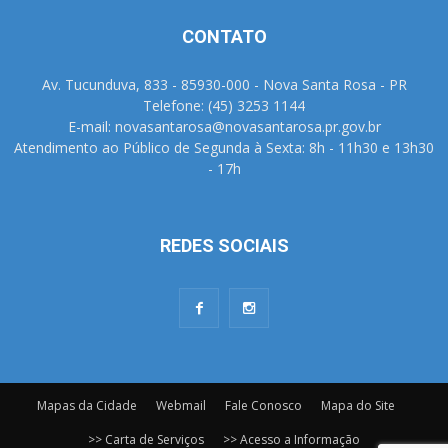
CONTATO
Av. Tucunduva, 833 - 85930-000 - Nova Santa Rosa - PR
Telefone: (45) 3253 1144
E-mail: novasantarosa@novasantarosa.pr.gov.br
Atendimento ao Público de Segunda à Sexta: 8h - 11h30 e 13h30
- 17h
REDES SOCIAIS
Mapas da Cidade
Webmail
Fale Conosco
Mapa do Site
>> Carta de Serviços
>> Acesso a Informação