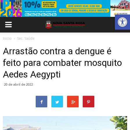
Abrir 
Inicio
Sec. Saúde
Arrastão contra a dengue é
feito para combater mosquito
Aedes Aegypti
20 de abril de 2022