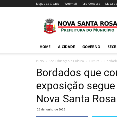
Mapas da Cidade
Webmail
Fale Conosco
Mapa do
HOME
A CIDADE
GOVERNO
SECR
Inicio
Sec. Educação e Cultura
Cultura
Bordados
Bordados que con
exposição segue 
Nova Santa Rosa
26 de junho de 2026