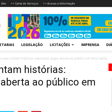
 Site
>> Carta de Serviços
>> Acesso a Informação
ETARIAS
LEGISLAÇÃO
LICITAÇÕES
IMPRENSA
DIÁ
 que contam histórias: exposição segue aberta ao público em Nova Santa...
tam histórias:
aberta ao público em