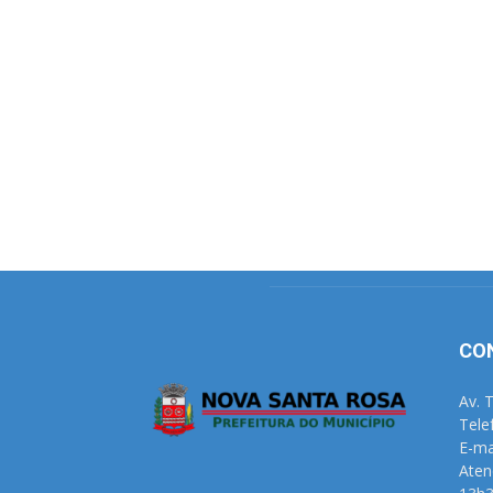
CO
Av. 
Tele
E-ma
Aten