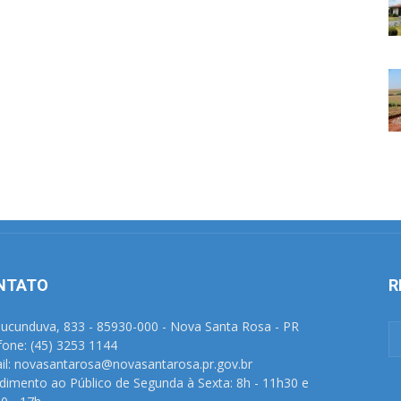
NTATO
R
Tucunduva, 833 - 85930-000 - Nova Santa Rosa - PR
fone: (45) 3253 1144
il: novasantarosa@novasantarosa.pr.gov.br
dimento ao Público de Segunda à Sexta: 8h - 11h30 e