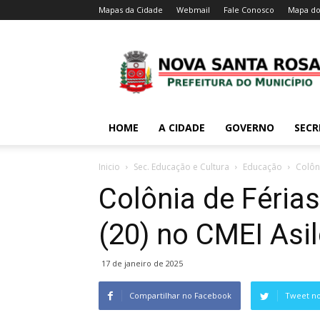
Mapas da Cidade
Webmail
Fale Conosco
Mapa do
HOME
A CIDADE
GOVERNO
SECR
Inicio
Sec. Educação e Cultura
Educação
Colôni
Colônia de Férias
(20) no CMEI Asi
17 de janeiro de 2025
Compartilhar no Facebook
Tweet no