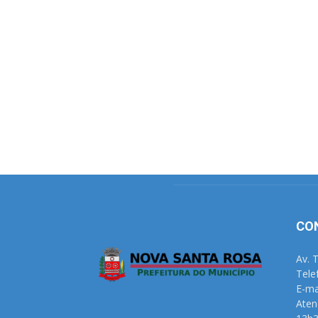
CO
Av. 
Tele
E-ma
Aten