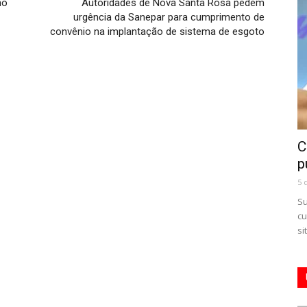
no
Autoridades de Nova Santa Rosa pedem
urgência da Sanepar para cumprimento de
convênio na implantação de sistema de esgoto
C
p
5 
Su
cu
si