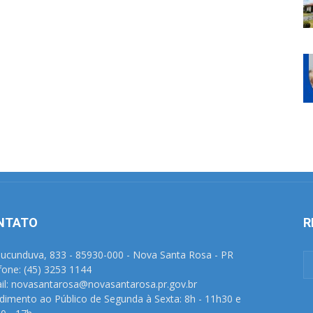
NTATO
R
Tucunduva, 833 - 85930-000 - Nova Santa Rosa - PR
fone: (45) 3253 1144
il: novasantarosa@novasantarosa.pr.gov.br
dimento ao Público de Segunda à Sexta: 8h - 11h30 e