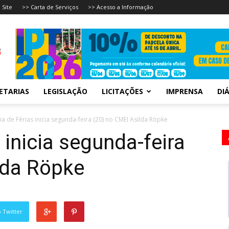
 Site
>> Carta de Serviços
>> Acesso a Informação
ETARIAS
LEGISLAÇÃO
LICITAÇÕES
IMPRENSA
DIÁ
a de Férias inicia segunda-feira (20) no CMEI Asilda Röpke
 inicia segunda-feira
lda Röpke
 Twitter