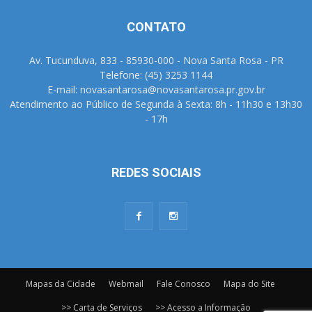
CONTATO
Av. Tucunduva, 833 - 85930-000 - Nova Santa Rosa - PR
Telefone: (45) 3253 1144
E-mail: novasantarosa@novasantarosa.pr.gov.br
Atendimento ao Público de Segunda à Sexta: 8h - 11h30 e 13h30
- 17h
REDES SOCIAIS
Mapas da Cidade
Webmail
Fale Conosco
Mapa do Site
>> Carta de Serviços
>> Acesso a Informação