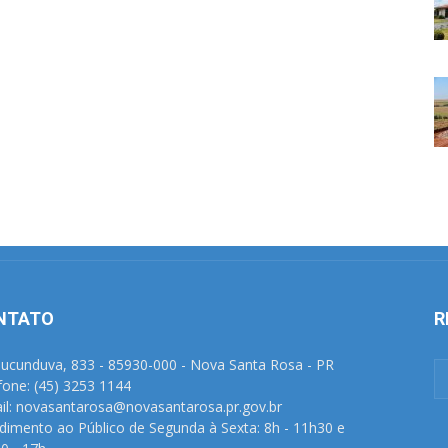
NTATO
R
Tucunduva, 833 - 85930-000 - Nova Santa Rosa - PR
fone: (45) 3253 1144
il: novasantarosa@novasantarosa.pr.gov.br
dimento ao Público de Segunda à Sexta: 8h - 11h30 e