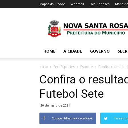
Mapas da Cidade
Webmail
Fale Conosco
Mapa do
HOME
A CIDADE
GOVERNO
SECR
Inicio
Sec. Esportes
Esporte
Confira o resulta
Confira o result
Futebol Sete
20 de maio de 2021
Compartilhar no Facebook
Tweet no