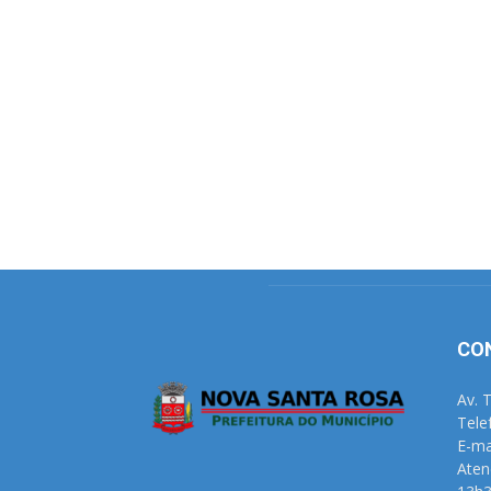
CO
Av. 
Tele
E-ma
Aten