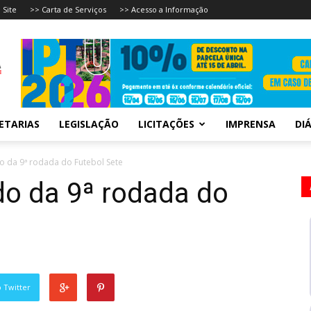
 Site
>> Carta de Serviços
>> Acesso a Informação
ETARIAS
LEGISLAÇÃO
LICITAÇÕES
IMPRENSA
DIÁ
do da 9ª rodada do Futebol Sete
ado da 9ª rodada do
 Twitter