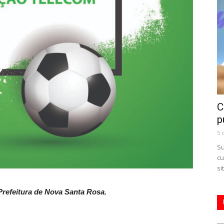
C
p
5 
Su
cu
si
refeitura de Nova Santa Rosa.