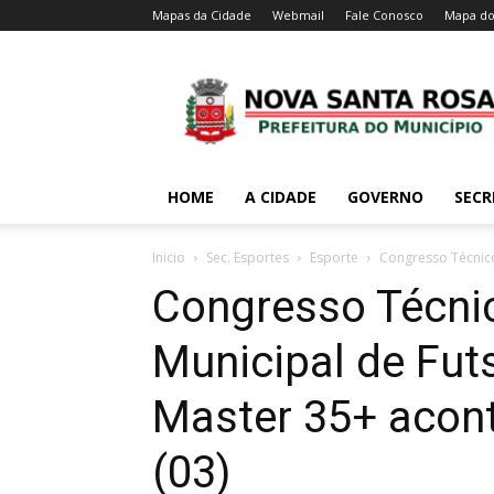
Mapas da Cidade
Webmail
Fale Conosco
Mapa do
HOME
A CIDADE
GOVERNO
SECR
Inicio
Sec. Esportes
Esporte
Congresso Técnico
Congresso Técni
Municipal de Fut
Master 35+ acont
(03)