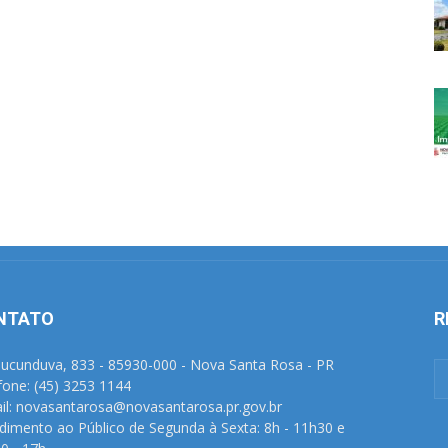
NTATO
R
Tucunduva, 833 - 85930-000 - Nova Santa Rosa - PR
fone: (45) 3253 1144
il: novasantarosa@novasantarosa.pr.gov.br
dimento ao Público de Segunda à Sexta: 8h - 11h30 e