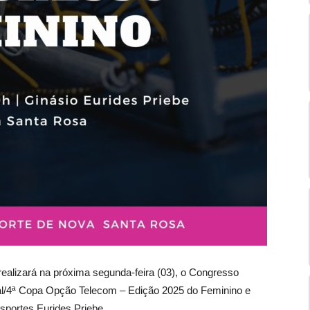
ealizará na próxima segunda-feira (03), o Congresso
al/4ª Copa Opção Telecom – Edição 2025 do Feminino e
sportes Eurides Priebe.