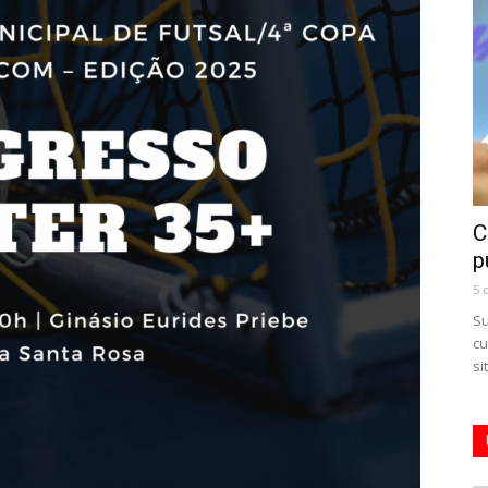
C
p
5 
Su
cu
si