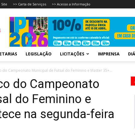
 Site
>> Carta de Serviços
>> Acesso a Informação
ETARIAS
LEGISLAÇÃO
LICITAÇÕES
IMPRENSA
DIÁ
 do Campeonato Municipal de Futsal do Feminino e Master 35+...
co do Campeonato
sal do Feminino e
ece na segunda-feira