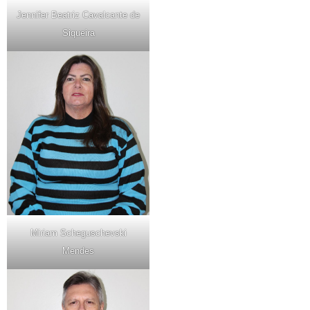
Jennifer Beatriz Cavalcante de
Siqueira
Miriam Scheguschevski
Mendes