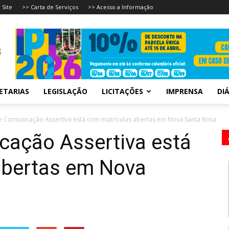
 Site
>> Carta de Serviços
>> Acesso a Informação
ETARIAS
LEGISLAÇÃO
LICITAÇÕES
IMPRENSA
DIÁ
e Comunicação Assertiva está com matrículas abertas em Nova Santa Rosa
cação Assertiva está
abertas em Nova