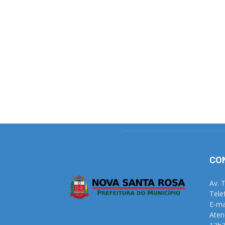
CO
Av. 
Tele
E-ma
Aten