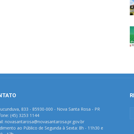
NTATO
R
Tucunduva, 833 - 85930-000 - Nova Santa Rosa - PR
fone: (45) 3253 1144
il: novasantarosa@novasantarosa.pr.gov.br
dimento ao Público de Segunda à Sexta: 8h - 11h30 e