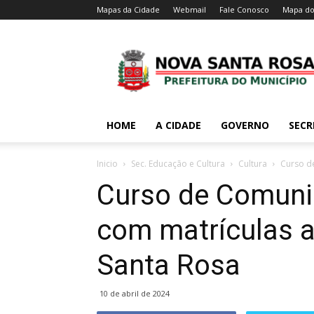
Mapas da Cidade
Webmail
Fale Conosco
Mapa do
HOME
A CIDADE
GOVERNO
SECR
Inicio
Sec. Educação e Cultura
Cultura
Curso d
Curso de Comuni
com matrículas 
Santa Rosa
10 de abril de 2024