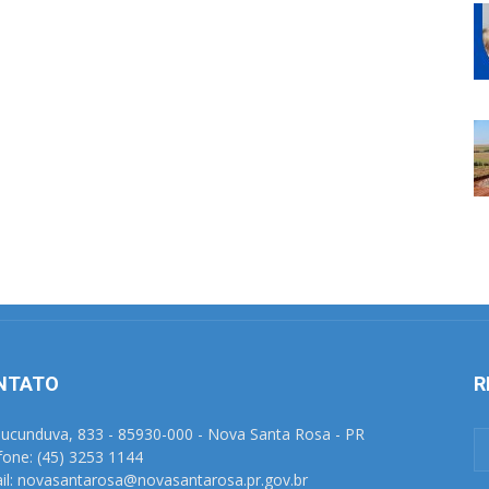
NTATO
R
Tucunduva, 833 - 85930-000 - Nova Santa Rosa - PR
fone: (45) 3253 1144
il: novasantarosa@novasantarosa.pr.gov.br