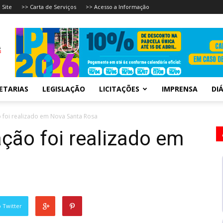
 Site
>> Carta de Serviços
>> Acesso a Informação
ETARIAS
LEGISLAÇÃO
LICITAÇÕES
IMPRENSA
DIÁ
o foi realizado em Nova Santa Rosa
ação foi realizado em
 Twitter