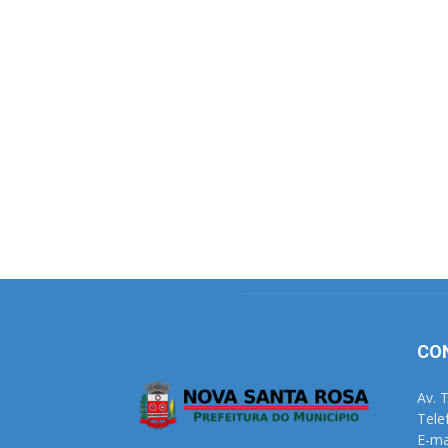
CO
Av. 
Tele
E-ma