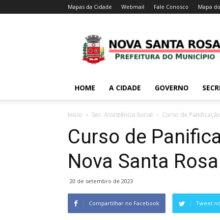
Mapas da Cidade
Webmail
Fale Conosco
Mapa do
HOME
A CIDADE
GOVERNO
SECR
Inicio
Sec. Assistência Social
Curso de Panificaçã
Curso de Panific
Nova Santa Rosa
20 de setembro de 2023
Compartilhar no Facebook
Tweet no