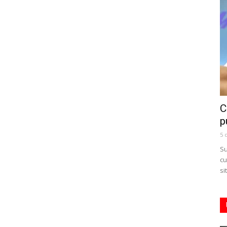
C
p
5 
Su
cu
si