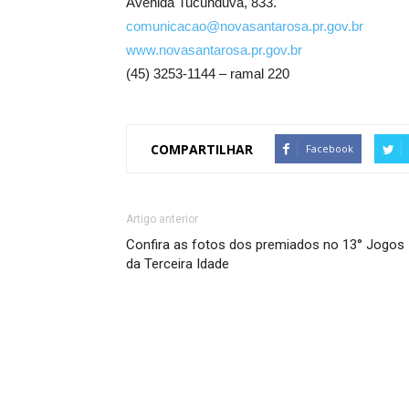
Avenida Tucunduva, 833.
comunicacao@novasantarosa.pr.gov.br
www.novasantarosa.pr.gov.br
(45) 3253-1144 – ramal 220
COMPARTILHAR
Facebook
Artigo anterior
Confira as fotos dos premiados no 13° Jogos
da Terceira Idade