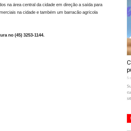
os na área central da cidade em direção a saída para
merciais na cidade e também um barracão agrícola
tura no (45) 3253-1144.
C
p
5 
Su
cu
si