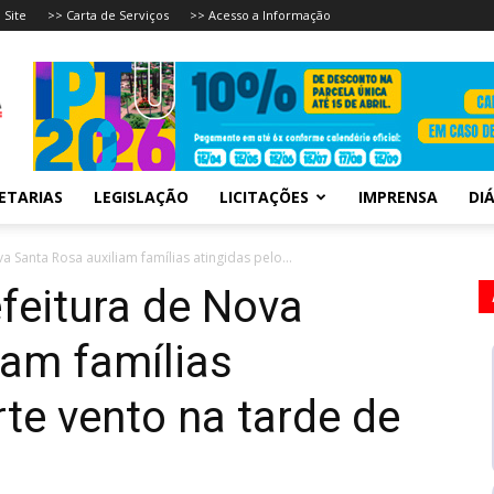
 Site
>> Carta de Serviços
>> Acesso a Informação
ETARIAS
LEGISLAÇÃO
LICITAÇÕES
IMPRENSA
DIÁ
va Santa Rosa auxiliam famílias atingidas pelo...
efeitura de Nova
iam famílias
rte vento na tarde de