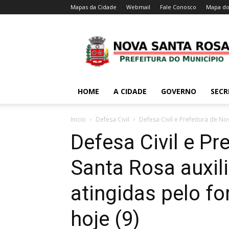
Mapas da Cidade
Webmail
Fale Conosco
Mapa do
HOME
A CIDADE
GOVERNO
SECR
Inicio
Defesa Civil
Defesa Civil e Prefeitura de No
Defesa Civil e Pr
Santa Rosa auxil
atingidas pelo fo
hoje (9)