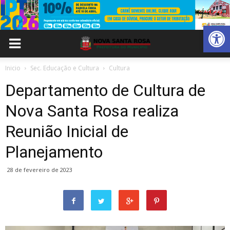
Abrir 
Inicio
Sec. Educação e Cultura
Cultura
Departamento de Cultura de
Nova Santa Rosa realiza
Reunião Inicial de
Planejamento
28 de fevereiro de 2023