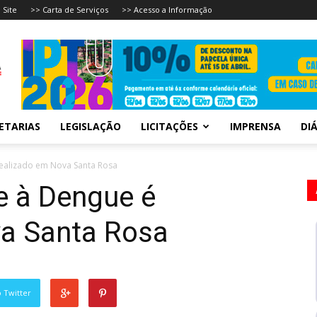
 Site
>> Carta de Serviços
>> Acesso a Informação
ETARIAS
LEGISLAÇÃO
LICITAÇÕES
IMPRENSA
DIÁ
ealizado em Nova Santa Rosa
e à Dengue é
va Santa Rosa
 Twitter