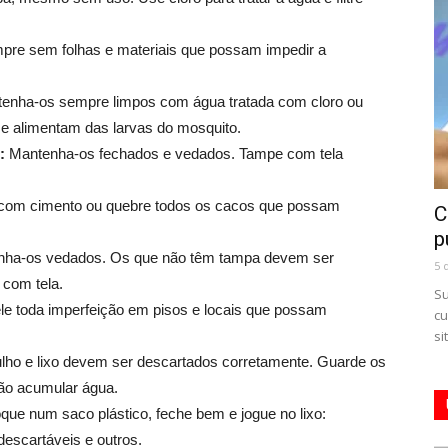
pre sem folhas e materiais que possam impedir a
enha-os sempre limpos com água tratada com cloro ou
se alimentam das larvas do mosquito.
:
Mantenha-os fechados e vedados. Tampe com tela
com cimento ou quebre todos os cacos que possam
C
p
nha-os vedados. Os que não têm tampa devem ser
5 
com tela.
Su
ele toda imperfeição em pisos e locais que possam
cu
si
lho e lixo devem ser descartados corretamente. Guarde os
não acumular água.
que num saco plástico, feche bem e jogue no lixo:
descartáveis e outros.