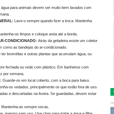
 água para animais devem ser muito bem lavados com
emana.
NERAL:
Lave-o sempre quando fizer a troca. Mantenha
antenha-os limpos e coloque areia até a borda.
AR-CONDICIONADO:
Atrás da geladeira existe um coletor
m como as bandejas do ar-condicionado.
e ter bromélias e outras plantas que acumulam água, ou
re fechada ou vede com plástico. Em banheiros com
ez por semana.
S:
Guarde-os em local coberto, com a boca para baixo.
nha-os vedados, principalmente os que estão fora de uso.
das e descartadas na lixeira. Se guardadas, devem estar
s. Mantenha-as sempre secas.
, mesmo sem uso. Use cloro para tratar a água e filtre