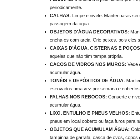
periodicamente.
CALHAS:
Limpe e nivele. Mantenha-as sem
passagem da água.
OBJETOS D’ÁGUA DECORATIVOS:
Mant
encha-os com areia. Crie peixes, pois eles 
CAIXAS D’ÁGUA, CISTERNAS E POÇOS
aqueles que não têm tampa própria.
CACOS DE VIDROS NOS MUROS:
Vede 
acumular água.
TONÉIS E DEPÓSITOS DE ÁGUA:
Mante
escovados uma vez por semana e cobertos 
FALHAS NOS REBOCOS:
Conserte e niv
acumular água.
LIXO, ENTULHO E PNEUS VELHOS:
Entu
pneus em local coberto ou faça furos para 
OBJETOS QUE ACUMULAM ÁGUA:
Colo
tampinha de garrafa, casca de ovos, copos 