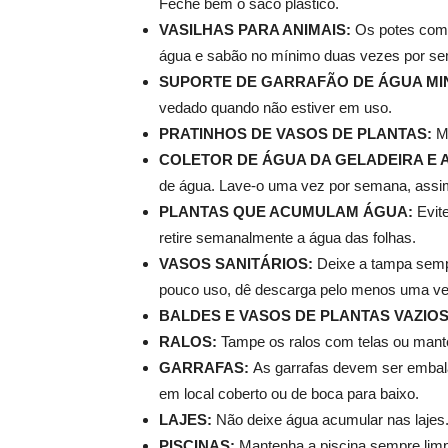
Feche bem o saco plástico.
VASILHAS PARA ANIMAIS:
Os potes com
água e sabão no mínimo duas vezes por s
SUPORTE DE GARRAFÃO DE ÁGUA MI
vedado quando não estiver em uso.
PRATINHOS DE VASOS DE PLANTAS:
M
COLETOR DE ÁGUA DA GELADEIRA E 
de água. Lave-o uma vez por semana, assi
PLANTAS QUE ACUMULAM ÁGUA:
Evit
retire semanalmente a água das folhas.
VASOS SANITÁRIOS:
Deixe a tampa semp
pouco uso, dê descarga pelo menos uma v
BALDES E VASOS DE PLANTAS VAZIO
RALOS:
Tampe os ralos com telas ou mante
GARRAFAS:
As garrafas devem ser embala
em local coberto ou de boca para baixo.
LAJES:
Não deixe água acumular nas laje
PISCINAS:
Mantenha a piscina sempre limpa