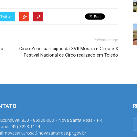
Twitter
Próximo artigo
to
Circo Zuriel participou da XVII Mostra e Circo e X
Festival Nacional de Circo realizado em Toledo
NTATO
R
Tucunduva, 833 - 85930-000 - Nova Santa Rosa - PR
fone: (45) 3253 1144
il: novasantarosa@novasantarosa.pr.gov.br