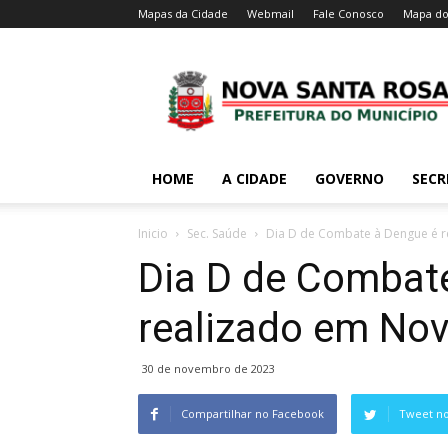
Mapas da Cidade
Webmail
Fale Conosco
Mapa do
HOME
A CIDADE
GOVERNO
SECR
Inicio
Sec. Saúde
Dia D de Combate à Dengue é r
Dia D de Combat
realizado em No
30 de novembro de 2023
Compartilhar no Facebook
Tweet no