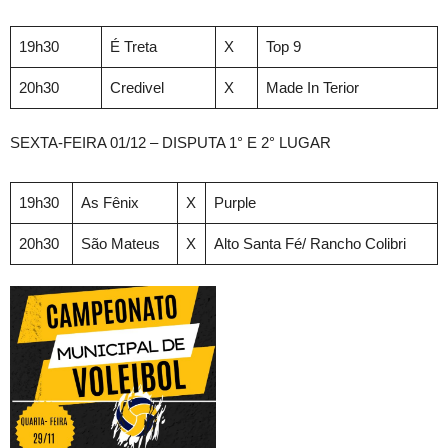
19h30
É Treta
X
Top 9
20h30
Credivel
X
Made In Terior
SEXTA-FEIRA 01/12 – DISPUTA 1° E 2° LUGAR
19h30
As Fênix
X
Purple
20h30
São Mateus
X
Alto Santa Fé/ Rancho Colibri