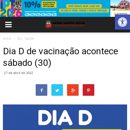
Abrir 
Inicio
Sec. Saúde
Dia D de vacinação acontece
sábado (30)
27 de abril de 2022