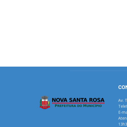
CO
Av. 
Tele
E-ma
Aten
13h3