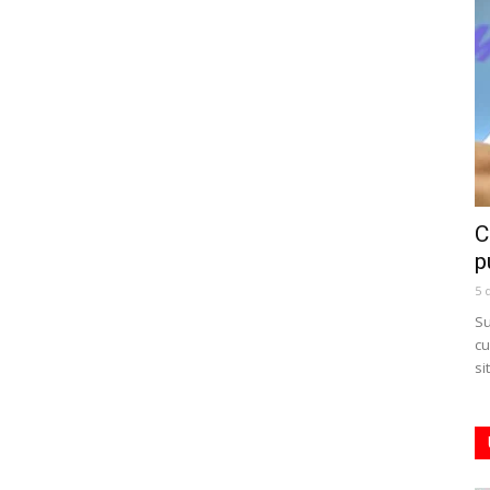
C
p
5 
Su
cu
si