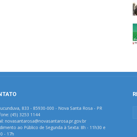
NTATO
R
Tucunduva, 833 - 85930-000 - Nova Santa Rosa - PR
fone: (45) 3253 1144
il: novasantarosa@novasantarosa.pr.gov.br
dimento ao Público de Segunda à Sexta: 8h - 11h30 e
0 - 17h