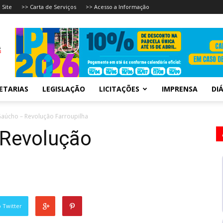
 Site
>> Carta de Serviços
>> Acesso a Informação
ETARIAS
LEGISLAÇÃO
LICITAÇÕES
IMPRENSA
DIÁ
Gaúcho – Revolução Farroupilha
 Revolução
 Twitter