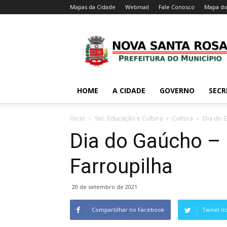
Mapas da Cidade
Webmail
Fale Conosco
Mapa do
HOME
A CIDADE
GOVERNO
SECR
Inicio
Sec. Educação e Cultura
Cultura
Dia do 
Dia do Gaúcho –
Farroupilha
20 de setembro de 2021
Compartilhar no Facebook
Tweet no