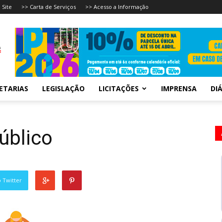
 Site
>> Carta de Serviços
>> Acesso a Informação
ETARIAS
LEGISLAÇÃO
LICITAÇÕES
IMPRENSA
DIÁ
úblico
 Twitter