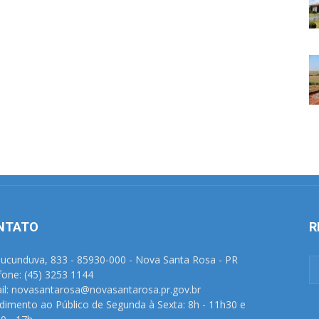
NTATO
R
Tucunduva, 833 - 85930-000 - Nova Santa Rosa - PR
fone: (45) 3253 1144
il: novasantarosa@novasantarosa.pr.gov.br
dimento ao Público de Segunda à Sexta: 8h - 11h30 e