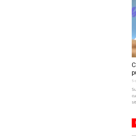
C
p
5 
Su
cu
si