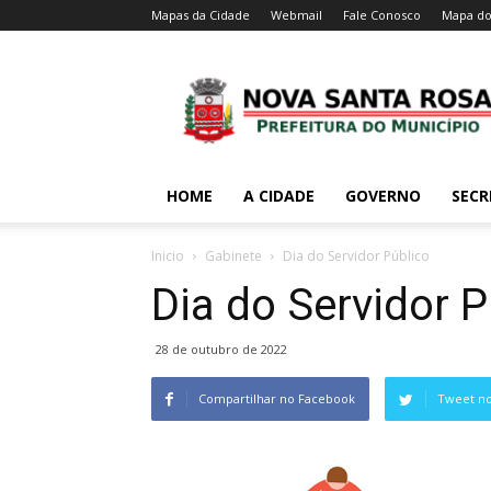
Mapas da Cidade
Webmail
Fale Conosco
Mapa do
HOME
A CIDADE
GOVERNO
SECR
Inicio
Gabinete
Dia do Servidor Público
Dia do Servidor P
28 de outubro de 2022
Compartilhar no Facebook
Tweet no