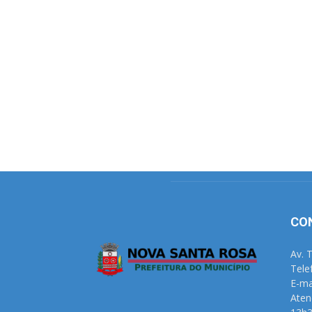
CO
Av. 
Tele
E-ma
Aten