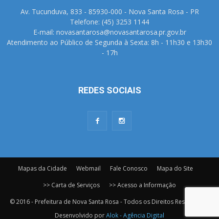
Av. Tucunduva, 833 - 85930-000 - Nova Santa Rosa - PR
Telefone: (45) 3253 1144
E-mail: novasantarosa@novasantarosa.pr.gov.br
Atendimento ao Público de Segunda à Sexta: 8h - 11h30 e 13h30
- 17h
REDES SOCIAIS
Mapas da Cidade
Webmail
Fale Conosco
Mapa do Site
>> Carta de Serviços
>> Acesso a Informação
© 2016 - Prefeitura de Nova Santa Rosa - Todos os Direitos Reservados.
Desenvolvido por
Alok - Agência Digital