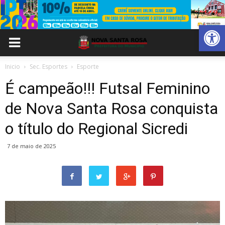
Abrir 
Inicio
Sec. Esportes
Esporte
É campeão!!! Futsal Feminino
de Nova Santa Rosa conquista
o título do Regional Sicredi
7 de maio de 2025