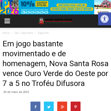
Abrir 
Inicio
Sec. Esportes
Esporte
Em jogo bastante
movimentado e de
homenagem, Nova Santa Rosa
vence Ouro Verde do Oeste por
7 a 5 no Troféu Difusora
29 de maio de 2025