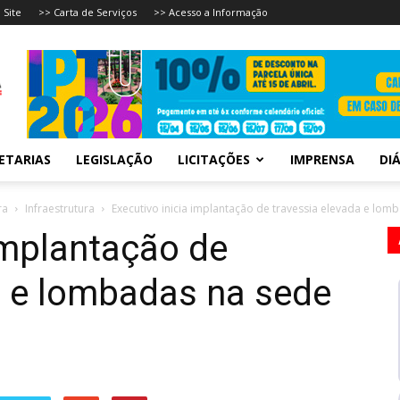
 Site
>> Carta de Serviços
>> Acesso a Informação
ETARIAS
LEGISLAÇÃO
LICITAÇÕES
IMPRENSA
DIÁ
ra
Infraestrutura
Executivo inicia implantação de travessia elevada e lom
implantação de
a e lombadas na sede