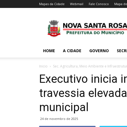
Mapas da Cidade
Webmail
Fale Conosco
Mapa do
HOME
A CIDADE
GOVERNO
SECR
Inicio
Sec. Agricultura, Meio Ambiente e Infraestrutu
Executivo inicia 
travessia elevad
municipal
24 de novembro de 2025