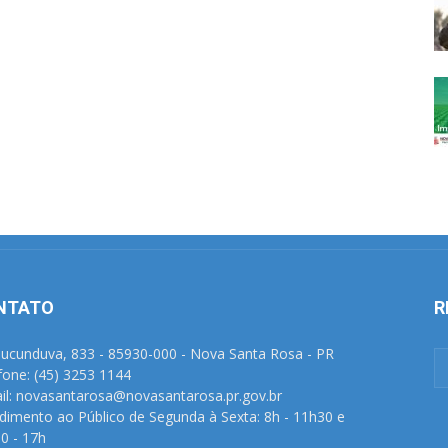
NTATO
R
Tucunduva, 833 - 85930-000 - Nova Santa Rosa - PR
fone: (45) 3253 1144
il: novasantarosa@novasantarosa.pr.gov.br
dimento ao Público de Segunda à Sexta: 8h - 11h30 e
0 - 17h