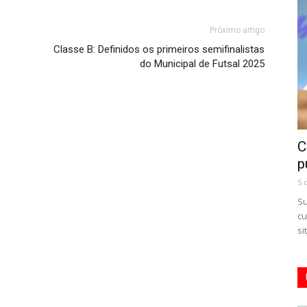
Próximo artigo
Classe B: Definidos os primeiros semifinalistas
do Municipal de Futsal 2025
C
p
5 
Su
cu
si