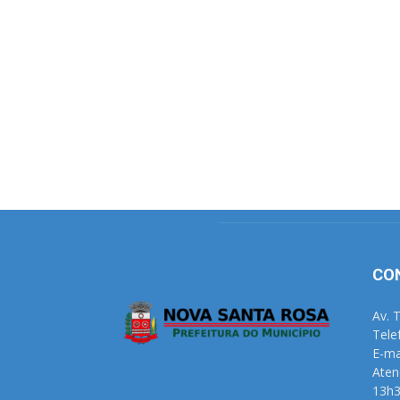
CO
Av. 
Tele
E-ma
Aten
13h3