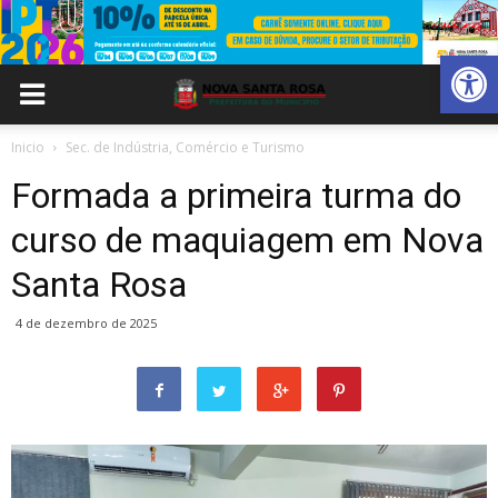
Abrir 
Inicio
Sec. de Indústria, Comércio e Turismo
Formada a primeira turma do
curso de maquiagem em Nova
Santa Rosa
4 de dezembro de 2025