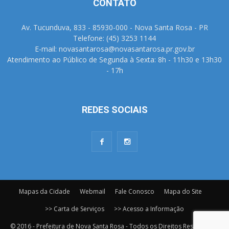
CONTATO
Av. Tucunduva, 833 - 85930-000 - Nova Santa Rosa - PR
Telefone: (45) 3253 1144
E-mail: novasantarosa@novasantarosa.pr.gov.br
Atendimento ao Público de Segunda à Sexta: 8h - 11h30 e 13h30
- 17h
REDES SOCIAIS
Mapas da Cidade
Webmail
Fale Conosco
Mapa do Site
>> Carta de Serviços
>> Acesso a Informação
© 2016 - Prefeitura de Nova Santa Rosa - Todos os Direitos Reservados.