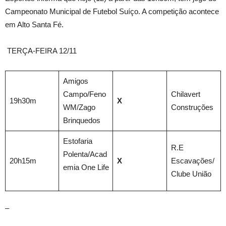
Campeonato Municipal de Futebol Suíço. A competição acontece
em Alto Santa Fé.
TERÇA-FEIRA 12/11
Amigos
Campo/Feno
Chilavert
19h30m
X
WM/Zago
Construções
Brinquedos
Estofaria
R.E
Polenta/Acad
20h15m
X
Escavações/
emia One Life
Clube União
–