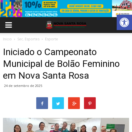
Abrir 
Inicio
Sec. Esportes
Esporte
Iniciado o Campeonato
Municipal de Bolão Feminino
em Nova Santa Rosa
24 de setembro de 2025