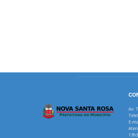
CO
Av. 
Tele
E-ma
Aten
13h3