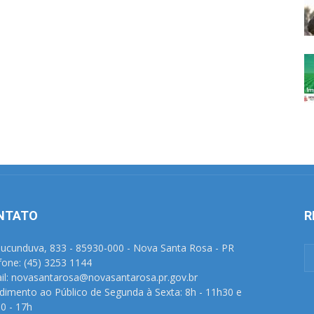
NTATO
R
Tucunduva, 833 - 85930-000 - Nova Santa Rosa - PR
fone: (45) 3253 1144
il: novasantarosa@novasantarosa.pr.gov.br
dimento ao Público de Segunda à Sexta: 8h - 11h30 e
0 - 17h