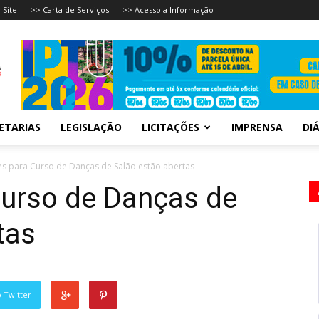
 Site
>> Carta de Serviços
>> Acesso a Informação
ETARIAS
LEGISLAÇÃO
LICITAÇÕES
IMPRENSA
DIÁ
es para Curso de Danças de Salão estão abertas
Curso de Danças de
tas
 Twitter