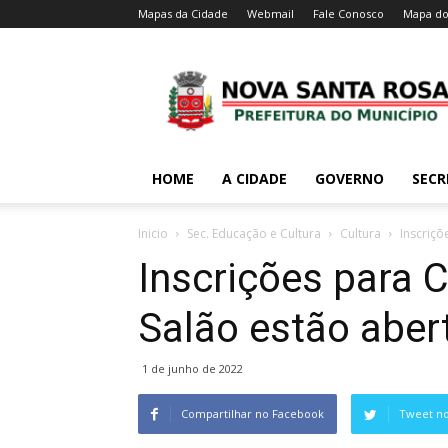
Mapas da Cidade
Webmail
Fale Conosco
Mapa do
HOME
A CIDADE
GOVERNO
SECR
Inicio
Sec. Educação e Cultura
Cultura
Inscriçõ
Inscrições para 
Salão estão aber
1 de junho de 2022
Compartilhar no Facebook
Tweet no