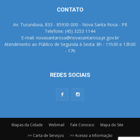
CONTATO
Av. Tucunduva, 833 - 85930-000 - Nova Santa Rosa - PR
Telefone: (45) 3253 1144
E-mail: novasantarosa@novasantarosa.pr.gov.br
Atendimento ao Público de Segunda à Sexta: 8h - 11h30 e 13h30
- 17h
REDES SOCIAIS
Mapas da Cidade
Webmail
Fale Conosco
Mapa do Site
>> Carta de Serviços
>> Acesso a Informação