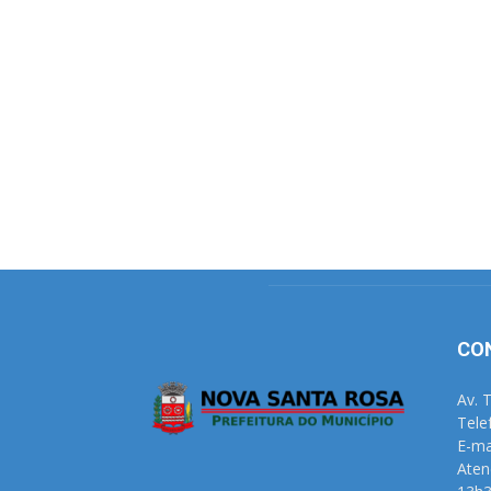
CO
Av. 
Tele
E-ma
Aten