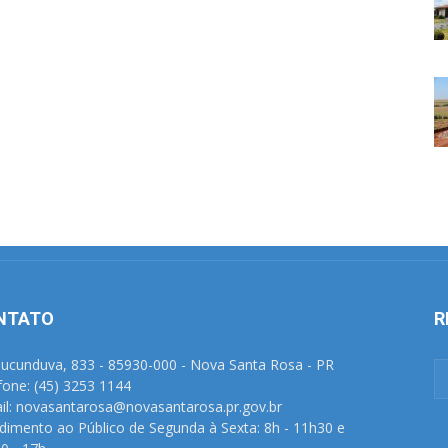
NTATO
R
Tucunduva, 833 - 85930-000 - Nova Santa Rosa - PR
fone: (45) 3253 1144
il: novasantarosa@novasantarosa.pr.gov.br
dimento ao Público de Segunda à Sexta: 8h - 11h30 e