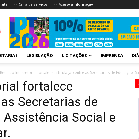
 Site
>> Carta de Serviços
>> Acesso a Informação
ETARIAS
LEGISLAÇÃO
LICITAÇÕES
IMPRENSA
DIÁ
Reunião Intersetorial fortalece articulação entre as Secretarias de Educação, Saú
rial fortalece
 as Secretarias de
 Assistência Social e
r.