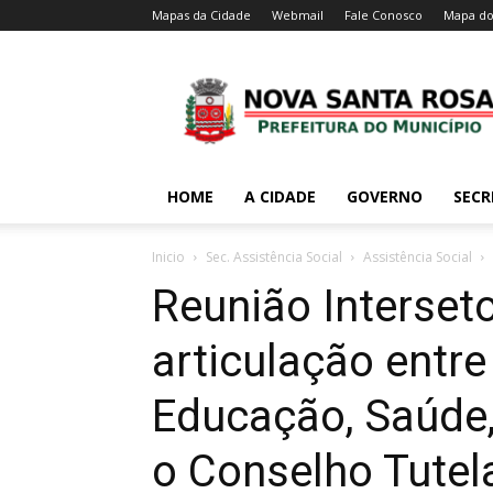
Mapas da Cidade
Webmail
Fale Conosco
Mapa do
HOME
A CIDADE
GOVERNO
SECR
Inicio
Sec. Assistência Social
Assistência Social
Reunião Interseto
articulação entre
Educação, Saúde,
o Conselho Tutela