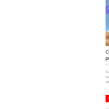
C
p
5 
Su
cu
si