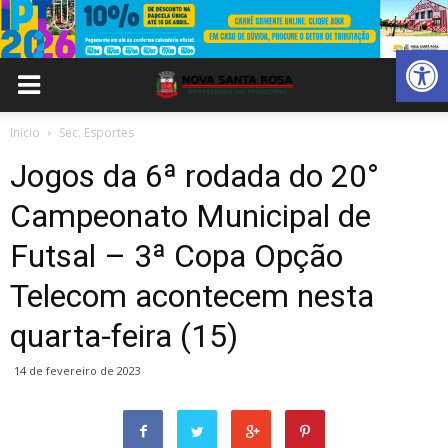
Abrir 
Inicio
Sec. Esportes
Jogos da 6ª rodada do 20°
Campeonato Municipal de
Futsal – 3ª Copa Opção
Telecom acontecem nesta
quarta-feira (15)
14 de fevereiro de 2023