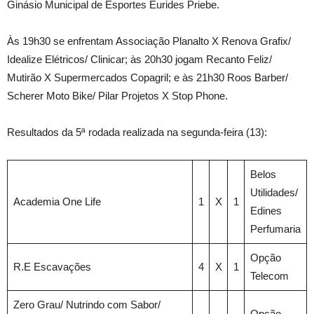
Ginásio Municipal de Esportes Eurides Priebe.
Às 19h30 se enfrentam Associação Planalto X Renova Grafix/
Idealize Elétricos/ Clinicar; às 20h30 jogam Recanto Feliz/
Mutirão X Supermercados Copagril; e às 21h30 Roos Barber/
Scherer Moto Bike/ Pilar Projetos X Stop Phone.
Resultados da 5ª rodada realizada na segunda-feira (13):
Belos
Utilidades/
Academia One Life
1
X
1
Edines
Perfumaria
Opção
R.E Escavações
4
X
1
Telecom
Zero Grau/ Nutrindo com Sabor/
Opção