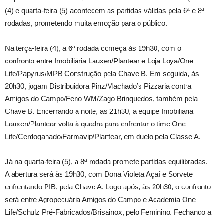
(4) e quarta-feira (5) acontecem as partidas válidas pela 6ª e 8ª
rodadas, prometendo muita emoção para o público.
Na terça-feira (4), a 6ª rodada começa às 19h30, com o
confronto entre Imobiliária Lauxen/Plantear e Loja Loya/One
Life/Papyrus/MPB Construção pela Chave B. Em seguida, às
20h30, jogam Distribuidora Pinz/Machado’s Pizzaria contra
Amigos do Campo/Feno WM/Zago Brinquedos, também pela
Chave B. Encerrando a noite, às 21h30, a equipe Imobiliária
Lauxen/Plantear volta à quadra para enfrentar o time One
Life/Cerdoganado/Farmavip/Plantear, em duelo pela Classe A.
Já na quarta-feira (5), a 8ª rodada promete partidas equilibradas.
A abertura será às 19h30, com Dona Violeta Açaí e Sorvete
enfrentando PIB, pela Chave A. Logo após, às 20h30, o confronto
será entre Agropecuária Amigos do Campo e Academia One
Life/Schulz Pré-Fabricados/Brisainox, pelo Feminino. Fechando a