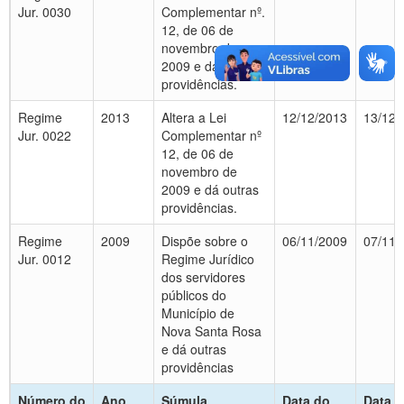
Jur. 0030
Complementar nº.
12, de 06 de
novembro de
2009 e dá outras
providências.
Regime
2013
Altera a Lei
12/12/2013
13/12/
Jur. 0022
Complementar nº
12, de 06 de
novembro de
2009 e dá outras
providências.
Regime
2009
Dispõe sobre o
06/11/2009
07/11/
Jur. 0012
Regime Jurídico
dos servidores
públicos do
Município de
Nova Santa Rosa
e dá outras
providências
Número do
Ano
Súmula
Data do
Data d