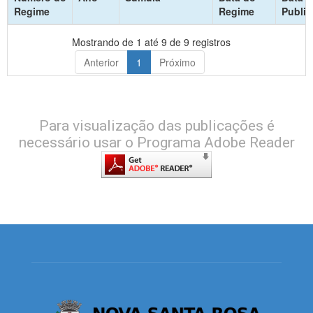
Regime
Regime
Publi
Mostrando de 1 até 9 de 9 registros
Anterior
1
Próximo
Para visualização das publicações é
necessário usar o Programa Adobe Reader