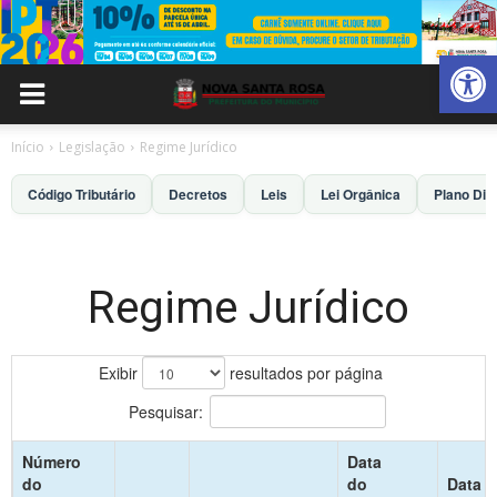
Abrir 
Início
Legislação
Regime Jurídico
Código Tributário
Decretos
Leis
Lei Orgânica
Plano Dir
Regime Jurídico
Exibir
resultados por página
Pesquisar:
Número
Data
do
do
Data d