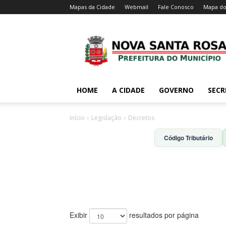
Mapas da Cidade
Webmail
Fale Conosco
Mapa do
HOME
A CIDADE
GOVERNO
SECR
Início
Legislação
Decretos
Código Tributário
Exibir
resultados por página