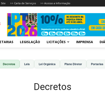
 Site
>> Carta de Serviços
>> Acesso a Informação
ETARIAS
LEGISLAÇÃO
LICITAÇÕES
IMPRENSA
DIÁ
Decretos
Leis
Lei Orgânica
Plano Diretor
Portarias
Decretos