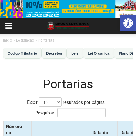
Abrir 
Início
Legislação
Portarias
Código Tributário
Decretos
Leis
Lei Orgânica
Plano Dir
Portarias
Exibir
resultados por página
Pesquisar:
Número
da
Data da
Data de