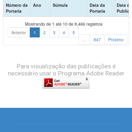
Número da
Ano
Súmula
Data da
Data de
Portaria
Portaria
Public
Mostrando de 1 até 10 de 8,466 registros
Anterior
1
2
3
4
5
…
847
Próximo
Para visualização das publicações é
necessário usar o Programa Adobe Reader