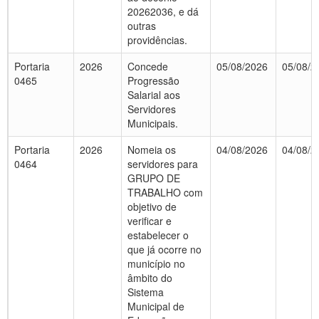
20262036, e dá
outras
providências.
Portaria
2026
Concede
05/08/2026
05/08/2
0465
Progressão
Salarial aos
Servidores
Municipais.
Portaria
2026
Nomeia os
04/08/2026
04/08/2
0464
servidores para
GRUPO DE
TRABALHO com
objetivo de
verificar e
estabelecer o
que já ocorre no
município no
âmbito do
Sistema
Municipal de