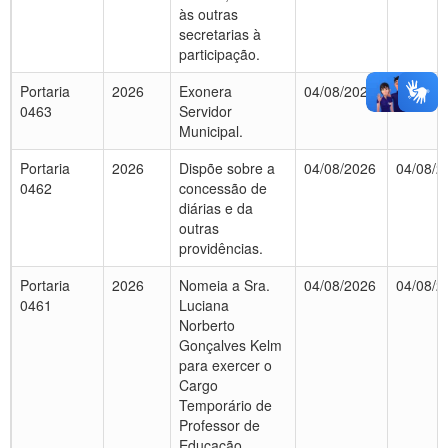
às outras
secretarias à
participação.
Portaria
2026
Exonera
04/08/2026
04/08/2
0463
Servidor
Municipal.
Portaria
2026
Dispõe sobre a
04/08/2026
04/08/2
0462
concessão de
diárias e da
outras
providências.
Portaria
2026
Nomeia a Sra.
04/08/2026
04/08/2
0461
Luciana
Norberto
Gonçalves Kelm
para exercer o
Cargo
Temporário de
Professor de
Educação