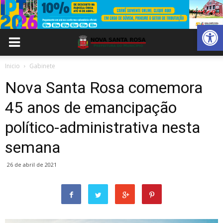
Abrir 
Inicio
Gabinete
Nova Santa Rosa comemora
45 anos de emancipação
político-administrativa nesta
semana
26 de abril de 2021