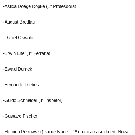
-Asilda Doege Röpke (1ª Professora)
-August Bredlau
-Daniel Oswald
-Erwin Eitel (1ª Ferraria)
-Ewald Dumck
-Fernando Triebes
-Guido Schneider (1º Inspetor)
-Gustavo Fischer
-Henrich Petrowski (Pai de Ivone – 1ª criança nascida em Nova