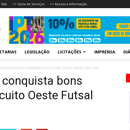
 Site
>> Carta de Serviços
>> Acesso a Informação
ETARIAS
LEGISLAÇÃO
LICITAÇÕES
IMPRENSA
DIÁ
onquista bons resultados no Circuito Oeste Futsal 2025, em...
 conquista bons
cuito Oeste Futsal