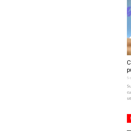
C
p
5 
Su
cu
si