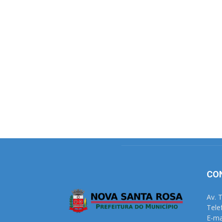
CO
Av. 
Tele
E-ma