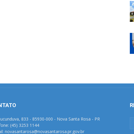
NTATO
R
Tucunduva, 833 - 85930-000 - Nova Santa Rosa - PR
fone: (45) 3253 1144
il: novasantarosa@novasantarosa.pr.gov.br