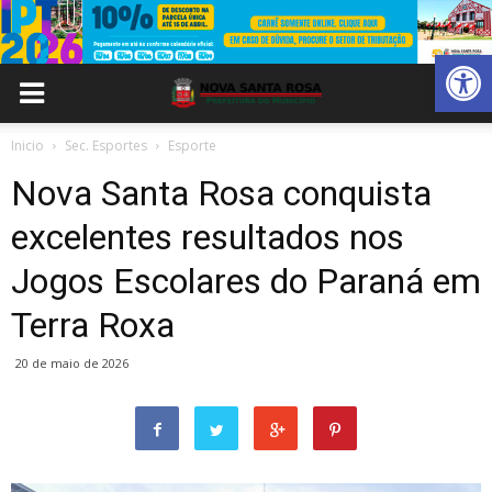
Abrir 
Inicio
Sec. Esportes
Esporte
Nova Santa Rosa conquista
excelentes resultados nos
Jogos Escolares do Paraná em
Terra Roxa
20 de maio de 2026