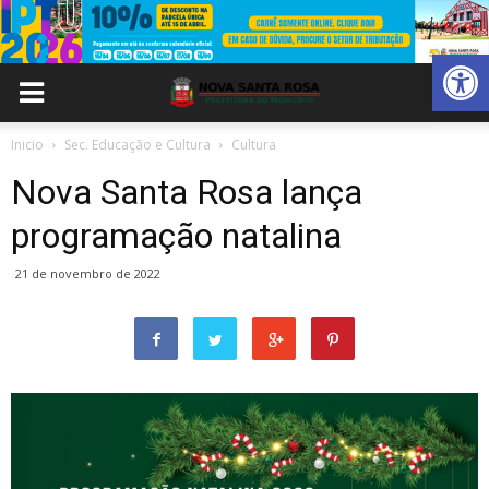
Abrir 
Inicio
Sec. Educação e Cultura
Cultura
Nova Santa Rosa lança
programação natalina
21 de novembro de 2022