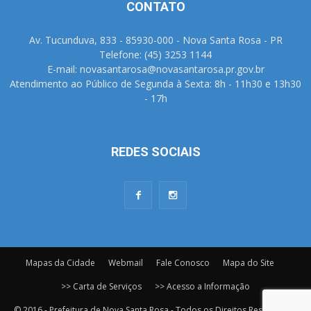
CONTATO
Av. Tucunduva, 833 - 85930-000 - Nova Santa Rosa - PR
Telefone: (45) 3253 1144
E-mail: novasantarosa@novasantarosa.pr.gov.br
Atendimento ao Público de Segunda à Sexta: 8h - 11h30 e 13h30
- 17h
REDES SOCIAIS
Mapas da Cidade
Webmail
Fale Conosco
Mapa do Site
>> Carta de Serviços
>> Acesso a Informação
© 2016 - Prefeitura de Nova Santa Rosa - Todos os Direitos Reservados.