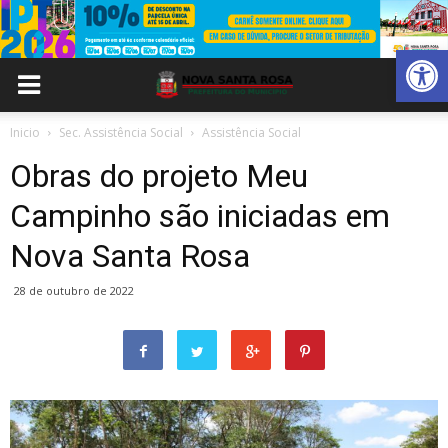
Abrir 
Inicio
Sec. Assistência Social
Assistência Social
Obras do projeto Meu
Campinho são iniciadas em
Nova Santa Rosa
28 de outubro de 2022