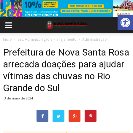
Abrir 
Inicio
Sec. Administração e Planejamento
Administração
Prefeitura de Nova Santa Rosa
arrecada doações para ajudar
vítimas das chuvas no Rio
Grande do Sul
3 de maio de 2024