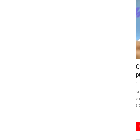
C
p
5 
Su
cu
si