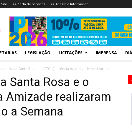
 Site
>> Carta de Serviços
>> Acesso a Informação
ETARIAS
LEGISLAÇÃO
LICITAÇÕES
IMPRENSA
DIÁ
ra de Nova Santa Rosa e o CTG Querência da Amizade realizaram...
va Santa Rosa e o
a Amizade realizaram
ão a Semana