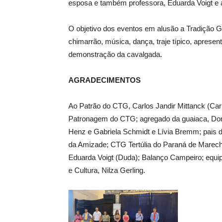
esposa e também professora, Eduarda Voigt e a
O objetivo dos eventos em alusão a Tradição 
chimarrão, música, dança, traje típico, aprese
demonstração da cavalgada.
AGRADECIMENTOS
Ao Patrão do CTG, Carlos Jandir Mittanck (Carl
Patronagem do CTG; agregado da guaiaca, Dor
Henz e Gabriela Schmidt e Lívia Bremm; pais do
da Amizade; CTG Tertúlia do Paraná de Marech
Eduarda Voigt (Duda); Balanço Campeiro; equi
e Cultura, Nilza Gerling.