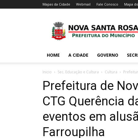
Mapas da Cidade
Webmail
Fale Conosco
Mapa do
HOME
A CIDADE
GOVERNO
SECR
Inicio
Sec. Educação e Cultura
Cultura
Prefeitu
Prefeitura de No
CTG Querência d
eventos em alus
Farroupilha