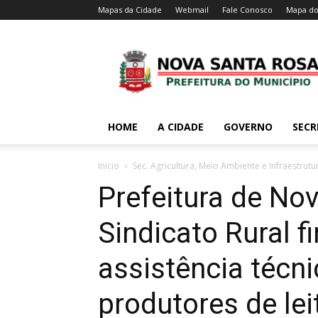
Mapas da Cidade
Webmail
Fale Conosco
Mapa do
HOME
A CIDADE
GOVERNO
SECR
Inicio
Sec. Agricultura, Meio Ambiente e Infraestrutu
Prefeitura de No
Sindicato Rural f
assistência técni
produtores de lei