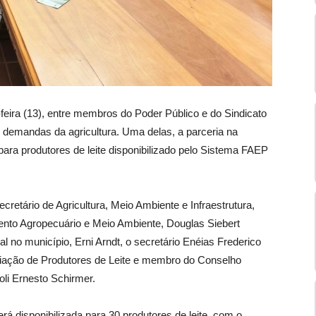
-feira (13), entre membros do Poder Público e do Sindicato
demandas da agricultura. Uma delas, a parceria na
para produtores de leite disponibilizado pelo Sistema FAEP
secretário de Agricultura, Meio Ambiente e Infraestrutura,
nto Agropecuário e Meio Ambiente, Douglas Siebert
l no município, Erni Arndt, o secretário Enéias Frederico
ociação de Produtores de Leite e membro do Conselho
li Ernesto Schirmer.
erá disponibilizada para 30 produtores de leite, com o