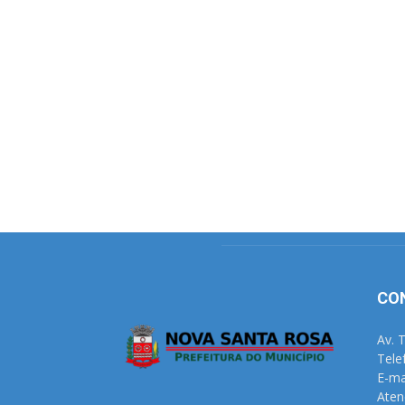
CO
Av. 
Tele
E-ma
Aten