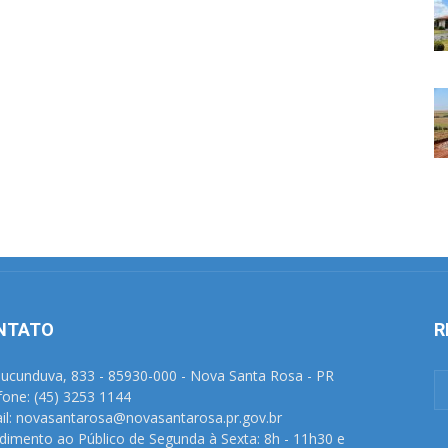
NTATO
R
Tucunduva, 833 - 85930-000 - Nova Santa Rosa - PR
fone: (45) 3253 1144
il: novasantarosa@novasantarosa.pr.gov.br
dimento ao Público de Segunda à Sexta: 8h - 11h30 e