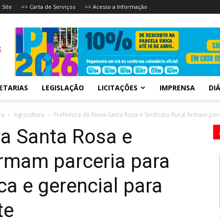
 Site
>> Carta de Serviços
>> Acesso a Informação
ETARIAS
LEGISLAÇÃO
LICITAÇÕES
IMPRENSA
DIÁ
ra
Agricultura
Prefeitura de Nova Santa Rosa e Sindicato Rural firmam parce
va Santa Rosa e
irmam parceria para
ca e gerencial para
te