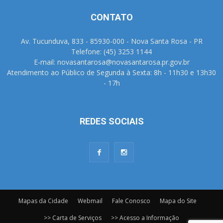
CONTATO
Av. Tucunduva, 833 - 85930-000 - Nova Santa Rosa - PR
Telefone: (45) 3253 1144
E-mail: novasantarosa@novasantarosa.pr.gov.br
Atendimento ao Público de Segunda à Sexta: 8h - 11h30 e 13h30
- 17h
REDES SOCIAIS
Mapas da Cidade
Webmail
Fale Conosco
Mapa do Site
>> Carta de Serviços
>> Acesso a Informação