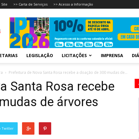
 Site
>> Carta de Serviços
>> Acesso a Informação
ETARIAS
LEGISLAÇÃO
LICITAÇÕES
IMPRENSA
DIÁ
ra
Prefeitura de Nova Santa Rosa recebe a doação de 300 mudas de...
va Santa Rosa recebe
 mudas de árvores
 Twitter