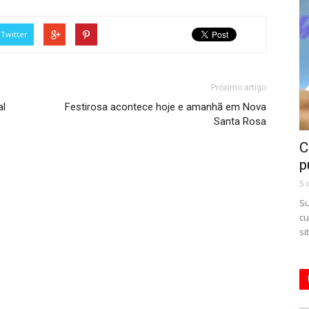
Twitter
Próximo artigo
al
Festirosa acontece hoje e amanhã em Nova
Santa Rosa
C
p
5 
Su
cu
si