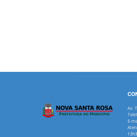
CO
Av. 
Tele
E-ma
Aten
13h3