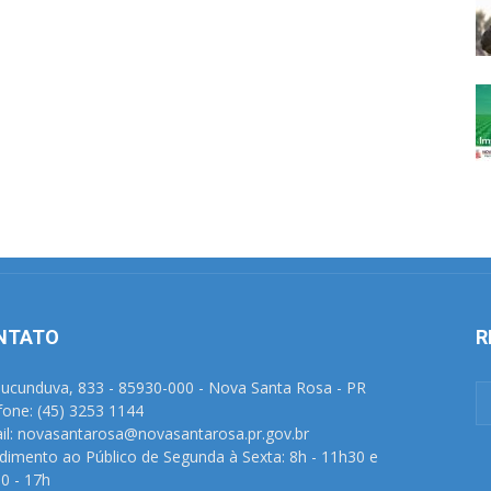
NTATO
R
Tucunduva, 833 - 85930-000 - Nova Santa Rosa - PR
fone: (45) 3253 1144
il: novasantarosa@novasantarosa.pr.gov.br
dimento ao Público de Segunda à Sexta: 8h - 11h30 e
0 - 17h