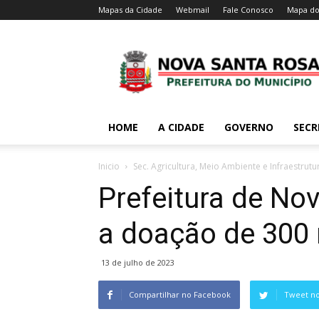
Mapas da Cidade
Webmail
Fale Conosco
Mapa do
HOME
A CIDADE
GOVERNO
SECR
Inicio
Sec. Agricultura, Meio Ambiente e Infraestrutu
Prefeitura de No
a doação de 300
13 de julho de 2023
Compartilhar no Facebook
Tweet no